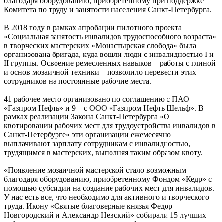
благодаря оборудованию, приобретенному при поддержке
Комитета по труду и занятости населения Санкт‑Петербурга.
В 2018 году в рамках апробации пилотного проекта
«Социальная занятость инвалидов трудоспособного возраста»
в творческих мастерских «Монастырская слобода» была
организована бригада, куда вошли люди с инвалидностью I и
II группы. Освоение ремесленных навыков – работы с глиной
и основ мозаичной техники – позволило перевести этих
сотрудников на постоянные рабочие места.
41 рабочее место организовано по соглашению с ПАО
«Газпром Нефть» и 9 – с ООО «Газпром Нефть Шельф». В
рамках реализации Закона Санкт‑Петербурга «О
квотировании рабочих мест для трудоустройства инвалидов в
Санкт‑Петербурге» эти организации ежемесячно
выплачивают зарплату сотрудникам с инвалидностью,
трудящимся в мастерских, выполняя таким образом квоту.
«Появление мозаичной мастерской стало возможным
благодаря оборудованию, приобретенному Фондом «Кедр» с
помощью субсидии на создание рабочих мест для инвалидов.
У нас есть все, что необходимо для активного и творческого
труда. Икону «Святые благоверные князья Федор
Новгородский и Александр Невский» собирали 15 лучших